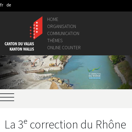
fr
de
Pular para o Conteúdo principal
HOME
ORGANISATION
COMMUNICATION
THÈMES
ONLINE COUNTER
La 3ᵉ correction du Rhône