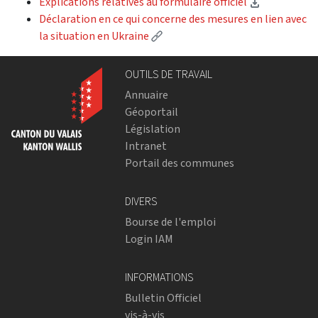
(Download)
Explications rélatives au formulaire officiel
Déclaration en ce qui concerne des mesures en lien avec
(External link)
la situation en Ukraine
OUTILS DE TRAVAIL
Annuaire
Géoportail
Législation
Intranet
Portail des communes
DIVERS
Bourse de l'emploi
Login IAM
INFORMATIONS
Bulletin Officiel
vis-à-vis