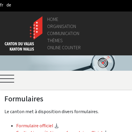
fr
de
Pular para o Conteúdo principal
HOME
ORGANISATION
COMMUNICATION
THÈMES
ONLINE COUNTER
Formulaires
Le canton met à disposition divers formulaires.
(Download)
Formulaire officiel