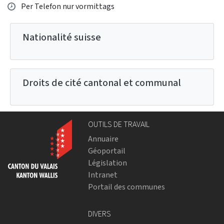
Opening hours
Per Telefon nur vormittags
Nationalité suisse
Droits de cité cantonal et communal
OUTILS DE TRAVAIL
Annuaire
Géoportail
Législation
Intranet
Portail des communes
DIVERS