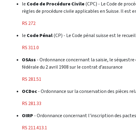
le
Code de Procédure Civile
(CPC) - Le Code de procéd
règles de procédure civile applicables en Suisse. Il est en
RS 272
le
Code Pénal
(CP) - Le Code pénal suisse est le recueil 
RS 311.0
OSAss
- Ordonnance concernant la saisie, le séquestre e
fédérale du 2 avril 1908 sur le contrat d’assurance
RS 281.51
OCDoc
- Ordonnance sur la conservation des pièces rela
RS 281.33
OIRP
- Ordonnance concernant l'inscription des pactes
RS 211.413.1