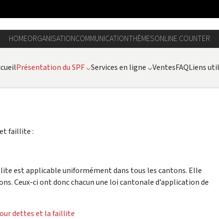
HOME
ORGANISATION
COMMUNICATION
THÈMES
ONLINE COUNTER
cueil
Présentation du SPF
⌵
Services en ligne
⌵
Ventes
FAQ
Liens uti
 faillite :
aillite est applicable uniformément dans tous les cantons. Elle
ns. Ceux-ci ont donc chacun une loi cantonale d’application de
our dettes et la faillite