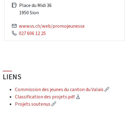
Place du Midi 36
1950 Sion
www.vs.ch/web/promojeunesse
027 606 12 25
LIENS
(External lin
Commission des jeunes du canton du Valais
(Download)
Classification des projets.pdf
(External link)
Projets soutenus