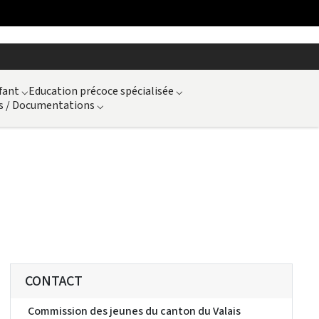
fant
⌵
Education précoce spécialisée
⌵
s / Documentations
⌵
CONTACT
Commission des jeunes du canton du Valais