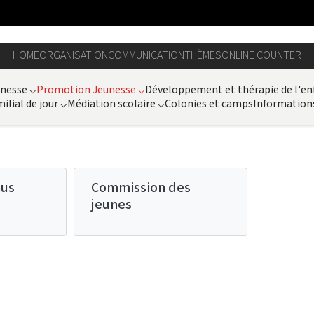
HOME
ORGANISATION
COMMUNICATION
THÈMES
ONLINE COUNTER
unesse
⌵
Promotion Jeunesse
⌵
Développement et thérapie de l'en
ilial de jour
⌵
Médiation scolaire
⌵
Colonies et camps
Information
nus
Commission des
jeunes