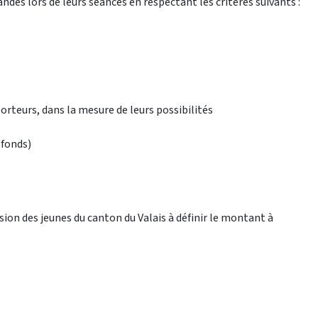
des lors de leurs séances en respectant les critères suivants :
orteurs, dans la mesure de leurs possibilités
 fonds)
on des jeunes du canton du Valais à définir le montant à