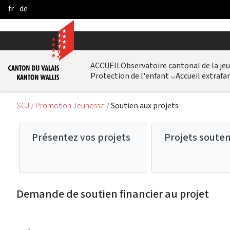
fr
de
Skip to Main Content
ACCUEIL
Observatoire cantonal de la je
Protection de l'enfant
⌵
Accueil extrafam
SCJ
Promotion Jeunesse
Soutien aux projets
Présentez vos projets
Projets soute
Demande de soutien financier au projet