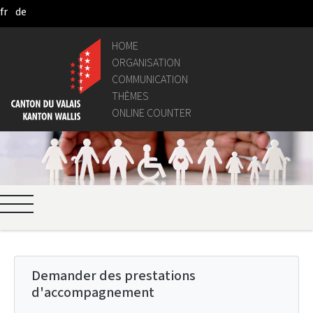
fr
de
Skip to Main Content
HOME
ORGANISATION
COMMUNICATION
THÈMES
ONLINE COUNTER
Demander des prestations
d'accompagnement