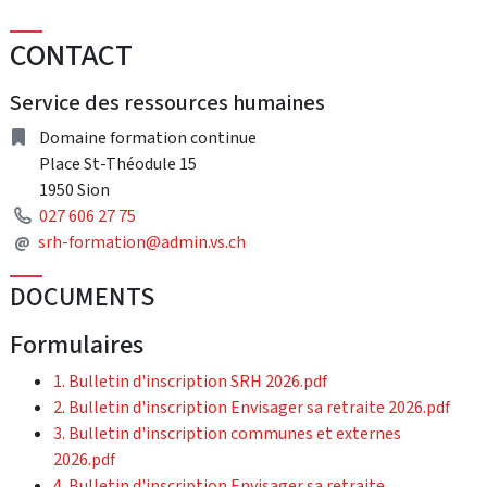
CONTACT
Service des ressources humaines
Address
Domaine formation continue
Place St-Théodule 15
1950 Sion
Phone
027 606 27 75
Mail
@
srh-formation@admin.vs.ch
DOCUMENTS
Formulaires
1. Bulletin d'inscription SRH 2026.pdf
2. Bulletin d'inscription Envisager sa retraite 2026.pdf
3. Bulletin d'inscription communes et externes
2026.pdf
4. Bulletin d'inscription Envisager sa retraite