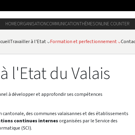
HOME
ORGANISATION
COMMUNICATION
THÈMES
ONLINE COUNTER
cueil
Travailler à l'Etat
⌵
Formation et perfectionnement
⌵
Contac
 l'Etat du Valais
sonnel à développer et approfondir ses compétences
ion cantonale, des communes valaisannes et des établissements
tions continues internes
organisées par le Service des
ormatique (SCI).