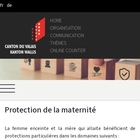
fr
de
Skip to Main Content
HOME
ORGANISATION
COMMUNICATION
THÈMES
ONLINE COUNTER
Protection de la maternité
La femme enceinte et la mère qui allaite bénéficient de
protections particulières dans les domaines suivants :