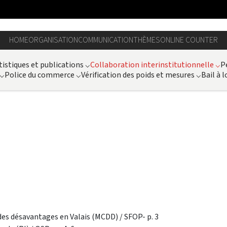
HOME
ORGANISATION
COMMUNICATION
THÈMES
ONLINE COUNTER
tistiques et publications
⌵
Collaboration interinstitutionnelle
⌵
P
⌵
Police du commerce
⌵
Vérification des poids et mesures
⌵
Bail à l
s désavantages en Valais (MCDD) / SFOP- p. 3