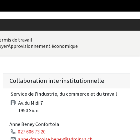
ermis de travail
oyer
Approvisionnement économique
Collaboration interinstitutionnelle
Service de l'industrie, du commerce et du travail
Av. du Midi 7
1950 Sion
Anne Beney Confortola
027 606 73 20
anne-francoise.beney@admin.vs.ch