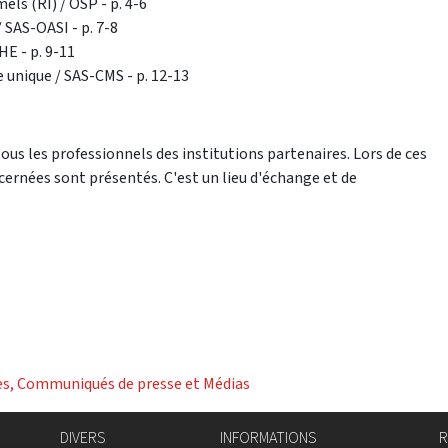
ls (RI) / OSP - p. 4-6
 SAS-OASI - p. 7-8
E - p. 9-11
e unique / SAS-CMS - p. 12-13
us les professionnels des institutions partenaires. Lors de ces
cernées sont présentés. C'est un lieu d'échange et de
es, Communiqués de presse et Médias
DIVERS
INFORMATIONS
R