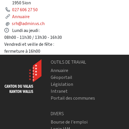
1950 Sion
Phone
027 606 27 50
Link
Annuaire
Mail
@
srh@admin.vs.ch
Opening hours
Lundi au jeudi :
08h00 - 11h30 / 13h30 - 16h30
Vendredi et veille de fête :
fermeture à 16h00
OUTILS DE TRAVAIL
Annuaire
Géoportail
Législation
Intranet
Portail des communes
DIVERS
Bourse de l'emploi
Login IAM