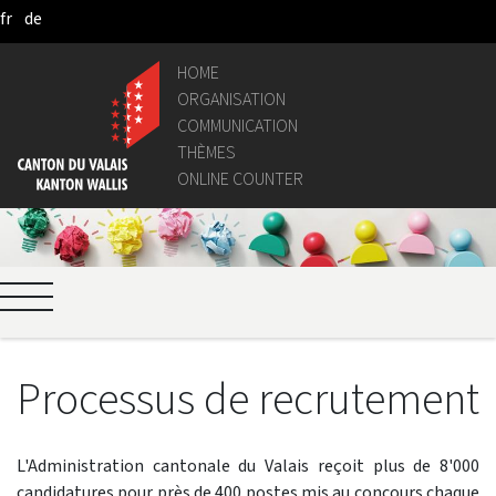
fr
de
Skip to Main Content
HOME
ORGANISATION
COMMUNICATION
THÈMES
ONLINE COUNTER
Processus de recrutement
L'Administration cantonale du Valais reçoit plus de 8'000
candidatures pour près de 400 postes mis au concours chaque