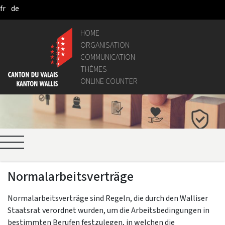
fr
de
Skip to Main Content
HOME
ORGANISATION
COMMUNICATION
THÈMES
ONLINE COUNTER
Normalarbeitsverträge
Normalarbeitsverträge sind Regeln, die durch den Walliser
Staatsrat verordnet wurden, um die Arbeitsbedingungen in
bestimmten Berufen festzulegen, in welchen die