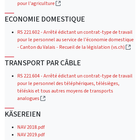
(External link)
pour l'agriculture
ECONOMIE DOMESTIQUE
RS 221.602 - Arrêté édictant un contrat-type de travail
pour le personnel au service de l'économie domestique
(Ext
- Canton du Valais - Recueil de la législation (vs.ch)
TRANSPORT PAR CÂBLE
RS 221.604 - Arrêté édictant un contrat-type de travail
pour le personnel des téléphériques, télésièges,
téléskis et tous autres moyens de transports
(External link)
analogues
KÄSEREIEN
NAV 2018.pdf
NAV 2019.pdf