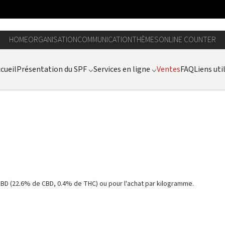
HOME
ORGANISATION
COMMUNICATION
THÈMES
ONLINE COUNTER
cueil
Présentation du SPF
⌵
Services en ligne
⌵
Ventes
FAQ
Liens uti
 CBD (22.6% de CBD, 0.4% de THC) ou pour l'achat par kilogramme.