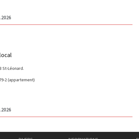
9.2026
local
58 St-Léonard.
279-2 (appartement)
9.2026