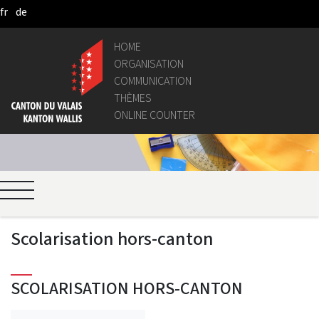
fr
de
Skip to Main Content
HOME
ORGANISATION
COMMUNICATION
THÈMES
ONLINE COUNTER
Scolarisation hors-canton
SCOLARISATION HORS-CANTON