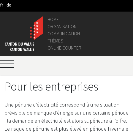
fr
de
Skip to Main Content
HOME
ORGANISATION
COMMUNICATION
THÈMES
ONLINE COUNTER
Pour les entreprises
Une pénurie d’électricité correspond à une situation
prévisible de manque d’énergie sur une certaine période
: la demande en électricité est alors supérieure à l’offre.
Le risque de pénurie est plus élevé en période hivernale