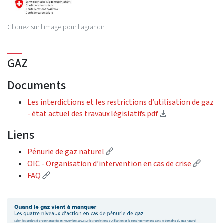
Cliquez sur l'image pour l'agrandir
GAZ
Documents
Les interdictions et les restrictions d’utilisation de gaz
(Download)
- état actuel des travaux législatifs.pdf
Liens
(External link)
Pénurie de gaz naturel
(Exter
OIC - Organisation d’intervention en cas de crise
(External link)
FAQ