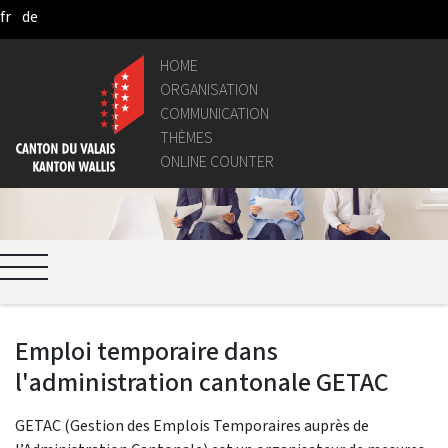
fr
de
Skip to Main Content
HOME
ORGANISATION
COMMUNICATION
THÈMES
ONLINE COUNTER
Emploi temporaire dans
l'administration cantonale GETAC
GETAC (Gestion des Emplois Temporaires auprès de