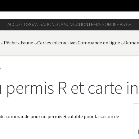
ACCUEIL
ORGANISATION
COMMUNICATION
THÈMES
ONLINE.VS.CH
⌵
Pêche
⌵
Faune
⌵
Cartes interactives
Commande en ligne
⌵
Demand
é
ermis R et carte in
 de commande pour un permis R valable pour la saison de