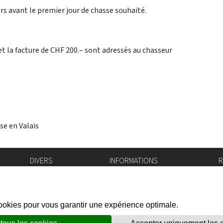
rs avant le premier jour de chasse souhaité.
é et la facture de CHF 200.– sont adressés au chasseur
sse en Valais
DIVERS
INFORMATIONS
R
Bourse de l'emploi
Bulletin Officiel
I
Login IAM
vis-à-vis
f
Mentions légales
X
Réseaux sociaux
unes
Politique de confidentialité