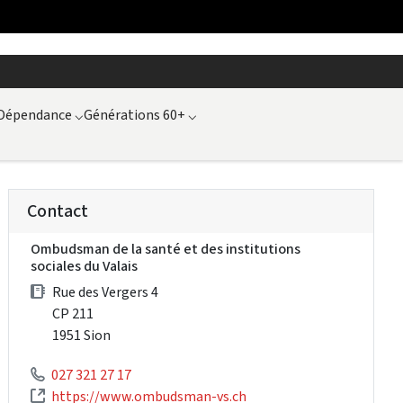
Dépendance
⌵
Générations 60+
⌵
Contact
Ombudsman de la santé et des institutions
sociales du Valais
Rue des Vergers 4
CP 211
1951 Sion
027 321 27 17
https://www.ombudsman-vs.ch