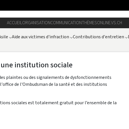
ACCUEIL
ORGANISATION
COMMUNICATION
THÈMES
ONLINE.VS.CH
Asile
⌵
Aide aux victimes d'infraction
⌵
Contributions d'entretien
⌵
ne institution sociale
des plaintes ou des signalements de dysfonctionnements
 l'office de l'Ombudsman de la santé et des institutions
utions sociales est totalement gratuit pour l’ensemble de la