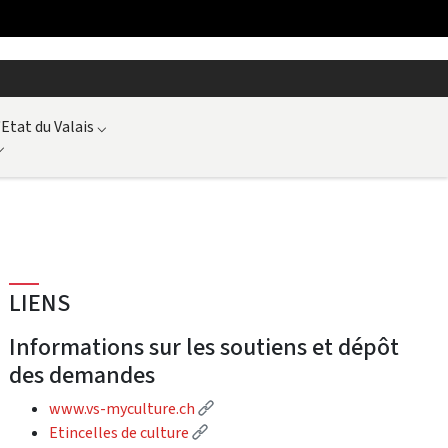
'Etat du Valais
⌵
⌵
LIENS
Informations sur les soutiens et dépôt
des demandes
(Lien externe)
www.vs-myculture.ch
(Lien externe)
Etincelles de culture