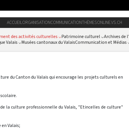
ACCUEIL
ORGANISATION
COMMUNICATION
THÈMES
ONLINE.VS.CH
ent des activités culturelles
⌵
Patrimoine culturel
⌵
Archives de l
ue Valais
⌵
Musées cantonaux du Valais
Communication et Médias
lture du Canton du Valais qui encourage les projets culturels en
scolaire.
e la culture professionnelle du Valais, "Etincelles de culture"
 en Valais;