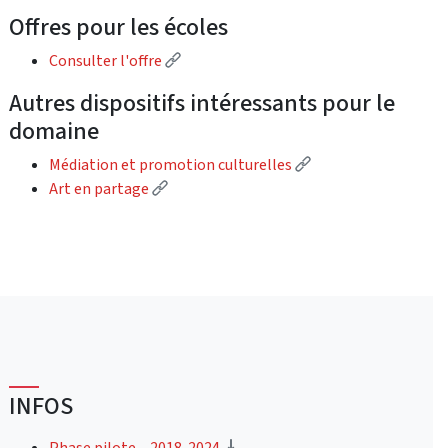
Offres pour les écoles
(Lien externe)
Consulter l'offre
Autres dispositifs intéressants pour le
domaine
(Lien externe)
Médiation et promotion culturelles
(Lien externe)
Art en partage
INFOS
(téléchargement)
Phase pilote – 2018-2024