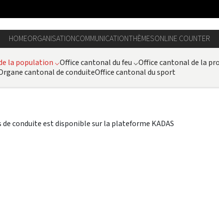
HOME
ORGANISATION
COMMUNICATION
THÈMES
ONLINE COUNTER
 de la population
⌵
Office cantonal du feu
⌵
Office cantonal de la pro
Organe cantonal de conduite
Office cantonal du sport
 de conduite est disponible sur la plateforme KADAS