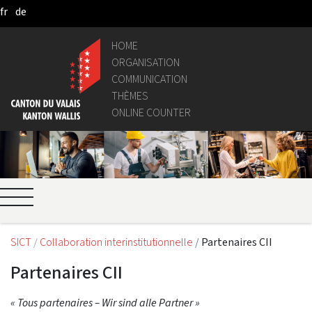
fr
de
Saltar al contenido principal
HOME
ORGANISATION
COMMUNICATION
THÈMES
ONLINE COUNTER
SICT
Collaboration interinstitutionnelle
Partenaires CII
Partenaires CII
« Tous partenaires – Wir sind alle Partner »