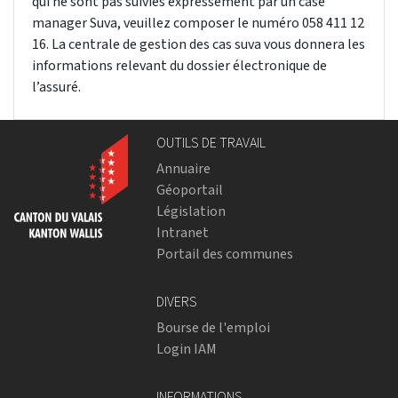
qui ne sont pas suivies expressément par un case
manager Suva, veuillez composer le numéro 058 411 12
16. La centrale de gestion des cas suva vous donnera les
informations relevant du dossier électronique de
l’assuré.
OUTILS DE TRAVAIL
Annuaire
Géoportail
Législation
Intranet
Portail des communes
DIVERS
Bourse de l'emploi
Login IAM
INFORMATIONS