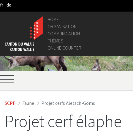
fr
de
Saltar al contenido principal
HOME
ORGANISATION
COMMUNICATION
THÈMES
ONLINE COUNTER
SCPF
Faune
Projet cerfs Aletsch-Goms
Projet cerf élaphe