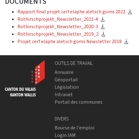
DOCUMENTS
Rapport final projet cerf elaphe aletsch goms 2022
Rothirschprojekt_Newsletter_2021-4
Rothirschprojekt_Newsletter_2020-3
Rothirschprojekt_Newsletter_2019_2
Projet cerf elaphe aletsch goms Newsletter 2018
OUTILS DE TRAVAIL
Annuaire
Géoportail
Législation
Intranet
Portail des communes
DIVERS
Bourse de l'emploi
Login IAM