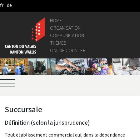
fr
de
Saltar al contenido principal
HOME
ORGANISATION
COMMUNICATION
THÈMES
ONLINE COUNTER
Succursale
Définition (selon la jurisprudence)
Tout établissement commercial qui, dans la dépendance