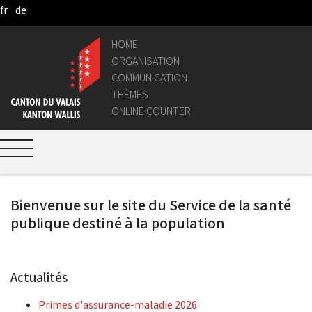
fr
de
Skip to Main Content
HOME
ORGANISATION
COMMUNICATION
THÈMES
ONLINE COUNTER
Bienvenue sur le site du Service de la santé
publique destiné à la population
Actualités
Primes d'assurance-maladie 2026