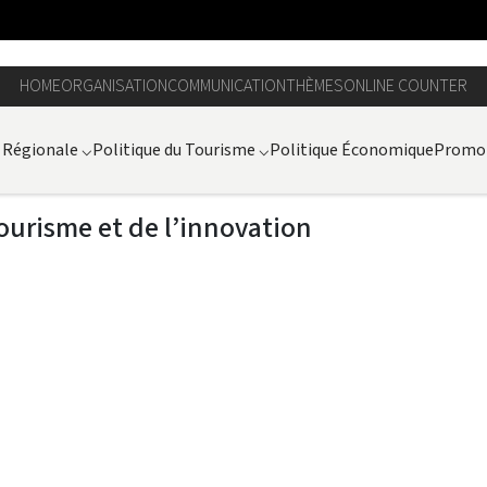
HOME
ORGANISATION
COMMUNICATION
THÈMES
ONLINE COUNTER
 Régionale
⌵
Politique du Tourisme
⌵
Politique Économique
Promot
ourisme et de l’innovation