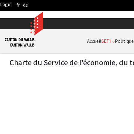
fr
de
Skip to Main Content
Accueil
SETI
⌵
Politique
Charte du Service de l’économie, du t