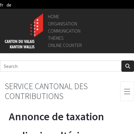
fr
de
Skip to Main Content
HOME
ORGANISATION
COMMUNICATION
THÈMES
ONLINE COUNTER
SERVICE CANTONAL DES
CONTRIBUTIONS
Annonce de taxation 