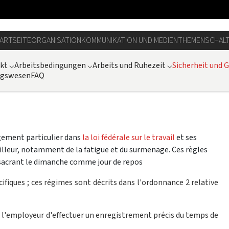
ARTSEITE
ORGANISATION
KOMMUNIKATION UND MEDIEN
THEMEN
SCHAL
ikt
⌵
Arbeitsbedingungen
⌵
Arbeits und Ruhezeit
⌵
Sicherheit und 
ungswesen
FAQ
agement particulier dans
la loi fédérale sur le travail
et ses
illeur, notamment de la fatigue et du surmenage. Ces règles
nsacrant le dimanche comme jour de repos
fiques ; ces régimes sont décrits dans l'ordonnance 2 relative
our l'employeur d'effectuer un enregistrement précis du temps de