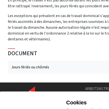
En principe, le travail n'est pas autorisé durant les jours fé
être rattrapé. Inversement, les jours fériés qui coïncident ave
Les exceptions qui prévalent en cas de travail dominical s'ap
fériés assimilés à des dimanches, les entreprises soumises à la
le travail du dimanche. Aucune autorisation légale n'est requi
dominical en vertu de l'ordonnance 2 relative à la loi sur le tr
dentaires et vétérinaires).
DOCUMENT
Jours fériés ou chômés
ARBEITSINSTR
Personenverze
Geoportal
Gesetzgebun