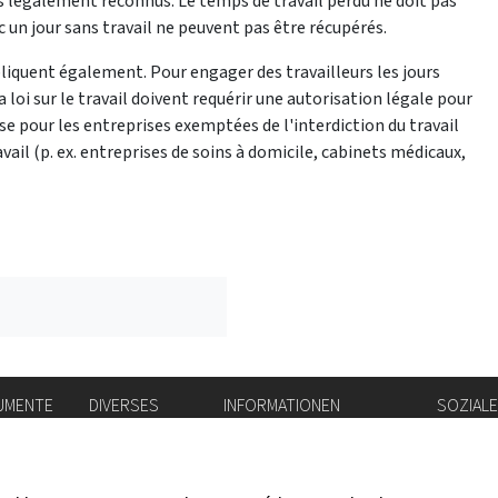
riés légalement reconnus. Le temps de travail perdu ne doit pas
c un jour sans travail ne peuvent pas être récupérés.
pliquent également. Pour engager des travailleurs les jours
 loi sur le travail doivent requérir une autorisation légale pour
se pour les entreprises exemptées de l'interdiction du travail
avail (p. ex. entreprises de soins à domicile, cabinets médicaux,
UMENTE
DIVERSES
INFORMATIONEN
SOZIAL
ichnis
Stellenbörse
Amtsblatt
Instag
Login IAM
vis-à-vis
flickr
g
Rechtliche Hinweise
X.com