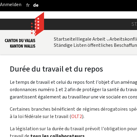
fr
de
Zum Hauptinhalt springen
ST
Startseite
Illegale Arbeit
⌵
Arbeitskonfl
Ständige Listen öffentliches Beschaff
Durée du travail et du repos
Le temps de travail et celui du repos font l'objet d'un amén
ordonnances numéro 1 et 2 afin de protéger la santé du trava
garantissent également au travailleur une vie sociale en co
Certaines branches bénéficient de régimes dérogatoires spéci
à la loi fédérale sur le travail (
OLT2
).
La législation sur la durée du travail prévoit l'obligation p
travail de
tous les collaborateurs
.