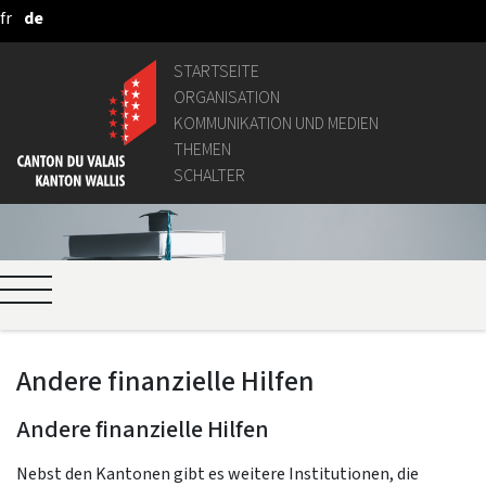
fr
de
Zum Hauptinhalt springen
STARTSEITE
ORGANISATION
KOMMUNIKATION UND MEDIEN
THEMEN
SCHALTER
Andere finanzielle Hilfen
Andere finanzielle Hilfen
Nebst den Kantonen gibt es weitere Institutionen, die