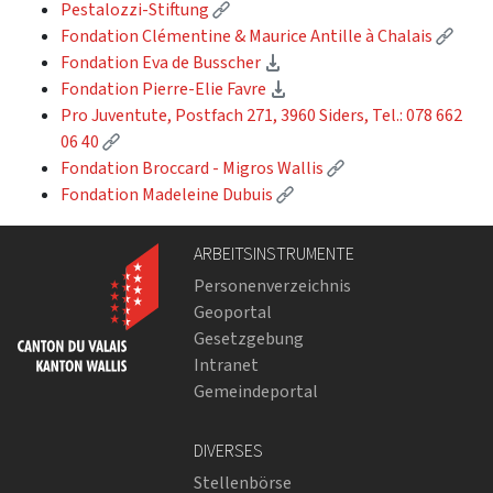
(Externer Link)
Pestalozzi-Stiftung
(Exte
Fondation Clémentine & Maurice Antille à Chalais
(Download)
Fondation Eva de Busscher
(Download)
Fondation Pierre-Elie Favre
Pro Juventute, Postfach 271, 3960 Siders, Tel.: 078 662
(Externer Link)
06 40
(Externer Link)
Fondation Broccard - Migros Wallis
(Externer Link)
Fondation Madeleine Dubuis
ARBEITSINSTRUMENTE
Personenverzeichnis
Geoportal
Gesetzgebung
Intranet
Gemeindeportal
DIVERSES
Stellenbörse