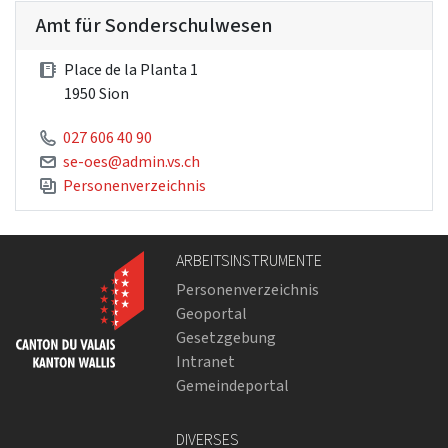
Amt für Sonderschulwesen
Place de la Planta 1
1950 Sion
027 606 40 90
se-oes@admin.vs.ch
Personenverzeichnis
ARBEITSINSTRUMENTE
Personenverzeichnis
Geoportal
Gesetzgebung
Intranet
Gemeindeportal
DIVERSES