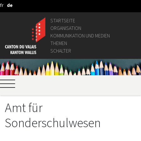
fr
de
Zum Hauptinhalt springen
STARTSEITE
ORGANISATION
KOMMUNIKATION UND MEDIEN
THEMEN
SCHALTER
Amt für
Sonderschulwesen