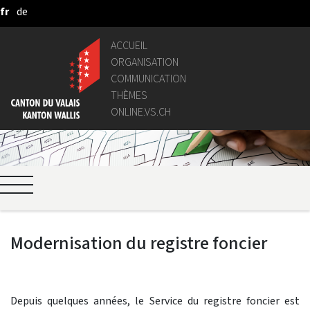
fr
de
Saut au contenu principal
ACCUEIL
ORGANISATION
COMMUNICATION
THÈMES
ONLINE.VS.CH
Modernisation du registre foncier
Depuis quelques années, le Service du registre foncier est