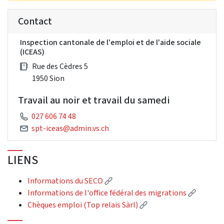
Contact
Inspection cantonale de l'emploi et de l'aide sociale
(ICEAS)
Rue des Cèdres 5
1950 Sion
Travail au noir et travail du samedi
027 606 74 48
spt-iceas@admin.vs.ch
LIENS
(Lien externe)
Informations du SECO
(Lien ex
Informations de l'office fédéral des migrations
(Lien externe)
Chèques emploi (Top relais Sàrl)