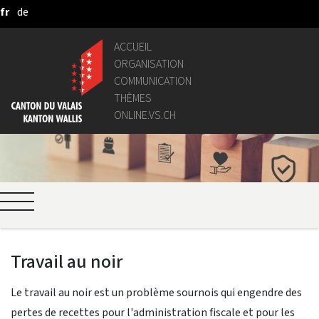
fr
de
Saut au contenu principal
ACCUEIL
ORGANISATION
COMMUNICATION
THÈMES
ONLINE.VS.CH
Travail au noir
Le travail au noir est un problème sournois qui engendre des
pertes de recettes pour l'administration fi
scale et pour les