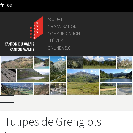
fr
de
Saut au contenu principal
ACCUEIL
ORGANISATION
COMMUNICATION
THÈMES
ONLINE.VS.CH
Tulipes de Grengiols