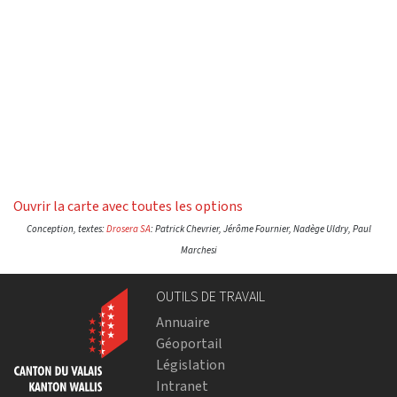
Ouvrir la carte avec toutes les options
Conception, textes:
Drosera SA
: Patrick Chevrier, Jérôme Fournier, Nadège Uldry, Paul
Marchesi
OUTILS DE TRAVAIL
Annuaire
Géoportail
Législation
Intranet