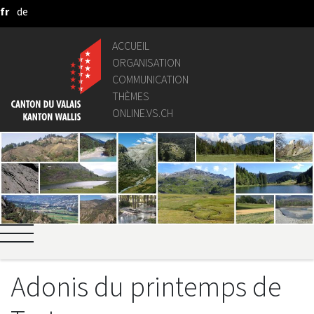
fr
de
Saut au contenu principal
ACCUEIL
ORGANISATION
COMMUNICATION
THÈMES
ONLINE.VS.CH
Adonis du printemps de