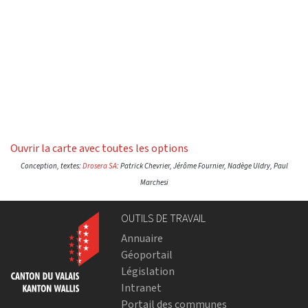
Ouvrir la carte avec toutes les options
Conception, textes:
Drosera SA
: Patrick Chevrier, Jérôme Fournier, Nadège Uldry, Paul
Marchesi
OUTILS DE TRAVAIL
Annuaire
Géoportail
Législation
Intranet
Portail des communes