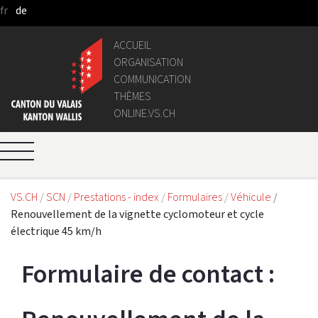
fr
de
Saut au contenu principal
ACCUEIL
ORGANISATION
COMMUNICATION
THÈMES
ONLINE.VS.CH
VS.CH
SCN
Prestations - index
Formulaires
Véhicule
Renouvellement de la vignette cyclomoteur et cycle
électrique 45 km/h
Formulaire de contact : 