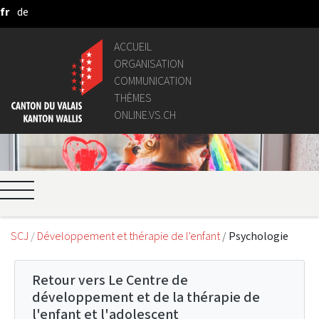
fr
de
Saut au contenu principal
ACCUEIL
ORGANISATION
COMMUNICATION
THÈMES
ONLINE.VS.CH
SCJ
Développement et thérapie de l'enfant
Psychologie
Retour vers Le Centre de
développement et de la thérapie de
l'enfant et l'adolescent