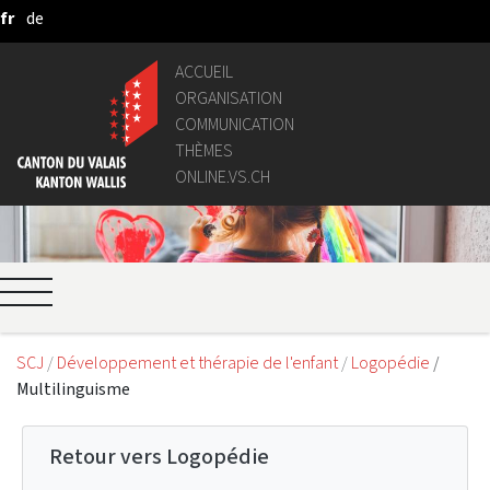
fr
de
Saut au contenu principal
ACCUEIL
ORGANISATION
COMMUNICATION
THÈMES
ONLINE.VS.CH
SCJ
Développement et thérapie de l'enfant
Logopédie
Multilinguisme
Retour vers Logopédie