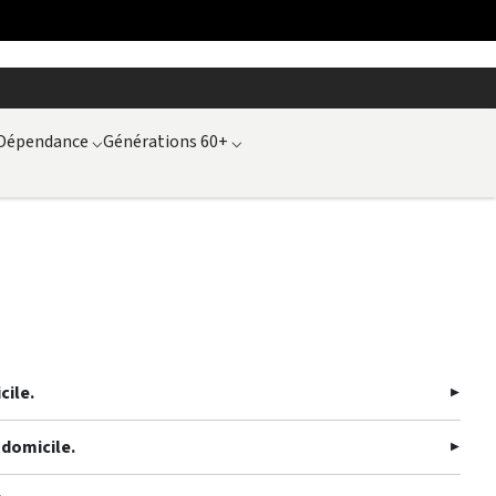
Dépendance
⌵
Générations 60+
⌵
cile.
 domicile.