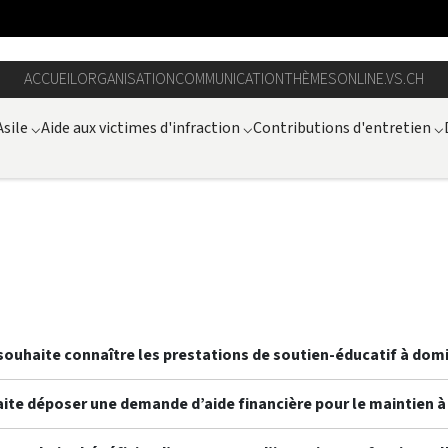
ACCUEIL
ORGANISATION
COMMUNICATION
THÈMES
ONLINE.VS.CH
Asile
⌵
Aide aux victimes d'infraction
⌵
Contributions d'entretien
⌵
souhaite connaître les prestations de soutien-éducatif à domi
ite déposer une demande d’aide financière pour le maintien à