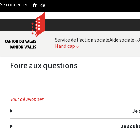
fr
de
Saut au contenu principal
Service de l'action sociale
Aide sociale
⌵
Handicap
⌵
Foire aux questions
Tout développer
Je 
Je souha