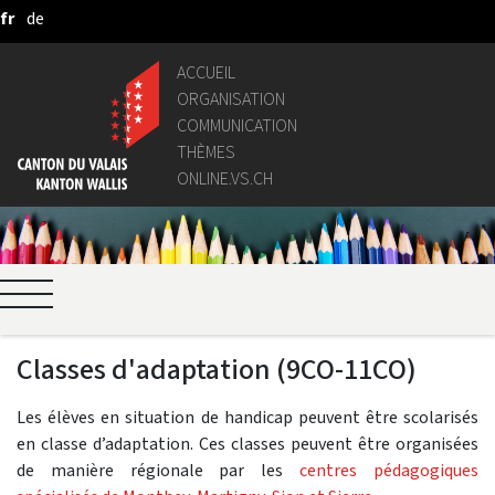
fr
de
Saut au contenu principal
ACCUEIL
ORGANISATION
COMMUNICATION
THÈMES
ONLINE.VS.CH
Classes d'adaptation (9CO-11CO)
Les élèves en situation de handicap peuvent être scolarisés
en classe d’adaptation. Ces classes peuvent être organisées
de manière régionale par les
centres pédagogiques