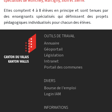
spécialisés de Monthey, Martigny, Sion et Sierre
.
Elles comptent 4 à 8 élèves en principe et sont tenues par
des enseignants spécialisés qui définissent des projets
pédagogiques individualisés pour chacun des élèves.
OUTILS DE TRAVAIL
Annuaire
Géoportail
Législation
Intranet
Portail des communes
DIVERS
Bourse de l'emploi
Login IAM
INFORMATIONS