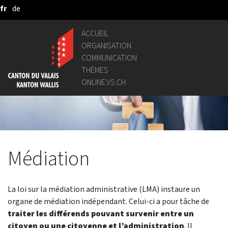
fr
de
Saut au contenu principal
ACCUEIL
ORGANISATION
COMMUNICATION
THÈMES
ONLINE.VS.CH
Médiation
La loi sur la médiation administrative (LMA) instaure un
organe de médiation indépendant. Celui-ci a pour tâche de
traiter les différends pouvant survenir entre un
citoyen ou une citoyenne et l’administration
. Il