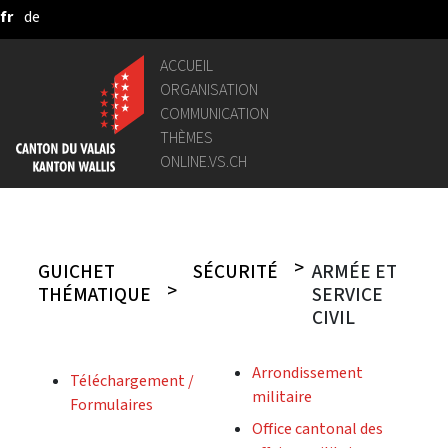
fr
de
Saut au contenu principal
ACCUEIL
ORGANISATION
COMMUNICATION
THÈMES
ONLINE.VS.CH
GUICHET
SÉCURITÉ
ARMÉE ET
THÉMATIQUE
SERVICE
CIVIL
Arrondissement
Téléchargement /
militaire
Formulaires
Office cantonal des