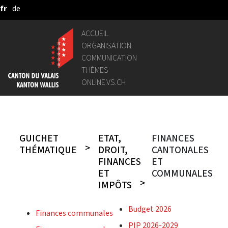
fr
de
Saut au contenu principal
ACCUEIL
ORGANISATION
COMMUNICATION
THÈMES
ONLINE.VS.CH
GUICHET
ETAT,
FINANCES
THÉMATIQUE
DROIT,
CANTONALES
FINANCES
ET
ET
COMMUNALES
IMPÔTS
Budget 2026
Finances communales
PIP 2026-2029