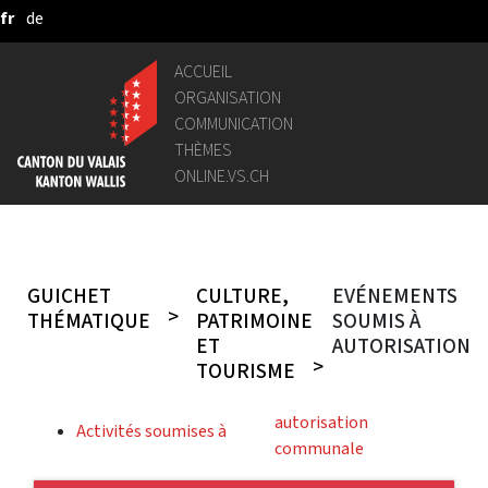
fr
de
Saut au contenu principal
ACCUEIL
ORGANISATION
COMMUNICATION
THÈMES
ONLINE.VS.CH
GUICHET
CULTURE,
EVÉNEMENTS
THÉMATIQUE
PATRIMOINE
SOUMIS À
ET
AUTORISATION
TOURISME
autorisation
Activités soumises à
communale