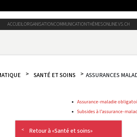
ACCUEIL
ORGANISATION
COMMUNICATION
THÈMES
ONLINE.VS.CH
MATIQUE
SANTÉ ET SOINS
ASSURANCES MALAD
Assurance-maladie obligato
Subsides à l’assurance-malad
Retour à «Santé et soins»