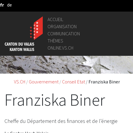
fr
de
Saut au contenu principal
ACCUEIL
ORGANISATION
COMMUNICATION
THÈMES
ONLINE.VS.CH
VS.CH
Gouvernement
Conseil Etat
Franziska Biner
Franziska Biner
Cheffe du Département des finances et de l’énergie