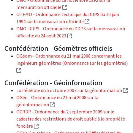
OMO - Ordonnance du 18 novembre 1992 sur la
(Lien externe)
mensuration officielle
OTEMO - Ordonnance technique du DDPS du 10 juin
(Lien externe)
1994 sur la mensuration officielle
OMO-DDPS - Ordonnance du DDPS sur la mensuration
(Lien externe)
officielle du 24 août 2023
Confédération - Géomètres officiels
OGéom - Ordonnance du 21 mai 2008 concernant les
ingénieurs géomètres (Ordonnance sur les géomètres)
(Lien externe)
Confédération - Géoinformation
(L
Loi fédérale du 5 octobre 2007 sur la géoinformation
OGéo - Ordonnance du 21 mai 2008 sur la
(Lien externe)
géoinformation
OCRDP - Ordonnance du 2 septembre 2009 sur le
cadastre des restrictions de droit public à la propriété
(Lien externe)
foncière