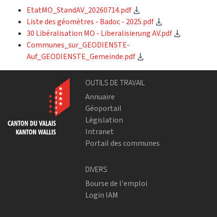
(téléchargement)
EtatMO_StandAV_20260714.pdf
(téléchargemen
Liste des géomètres - Badoc - 2025.pdf
(téléchar
30 Libéralisation MO - Liberalisierung AV.pdf
Communes_sur_GEODIENSTE-
(téléchargement)
Auf_GEODIENSTE_Gemeinde.pdf
OUTILS DE TRAVAIL
Annuaire
Géoportail
Législation
Intranet
Portail des communes
DIVERS
Bourse de l'emploi
Login IAM