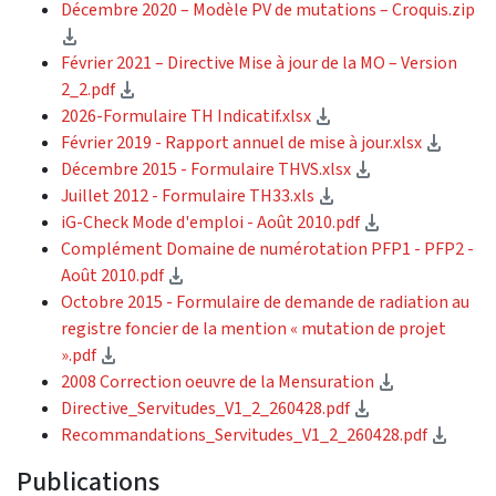
Décembre 2020 – Modèle PV de mutations – Croquis.zip
(téléchargement)
Février 2021 – Directive Mise à jour de la MO – Version
(téléchargement)
2_2.pdf
(téléchargement)
2026-Formulaire TH Indicatif.xlsx
(téléc
Février 2019 - Rapport annuel de mise à jour.xlsx
(téléchargemen
Décembre 2015 - Formulaire THVS.xlsx
(téléchargement)
Juillet 2012 - Formulaire TH33.xls
(téléchargeme
iG-Check Mode d'emploi - Août 2010.pdf
Complément Domaine de numérotation PFP1 - PFP2 -
(téléchargement)
Août 2010.pdf
Octobre 2015 - Formulaire de demande de radiation au
registre foncier de la mention « mutation de projet
(téléchargement)
».pdf
(télécharge
2008 Correction oeuvre de la Mensuration
(téléchargemen
Directive_Servitudes_V1_2_260428.pdf
(télé
Recommandations_Servitudes_V1_2_260428.pdf
Publications