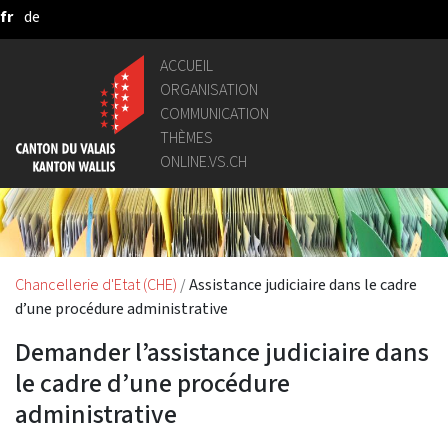
fr
de
Saut au contenu principal
ACCUEIL
ORGANISATION
COMMUNICATION
THÈMES
ONLINE.VS.CH
Chancellerie d'Etat (CHE)
Assistance judiciaire dans le cadre
d’une procédure administrative
Demander l’assistance judiciaire dans
le cadre d’une procédure
administrative