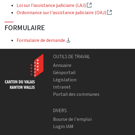
(Lien externe)
Loi sur l’assistance judiciaire (LAJ)
(Lien exter
Ordonnance sur l'assistance judiciaire (OAJ)
FORMULAIRE
(téléchargement)
Formulaire de demande
OUTILS DE TRAVAIL
Annuaire
Géoportail
Législation
Intranet
Portail des communes
DIVERS
Bourse de l'emploi
Login IAM