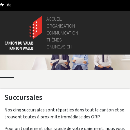
fr
de
Saut au contenu principal
ACCUEIL
ORGANISATION
COMMUNICATION
THÈMES
ONLINE.VS.CH
Succursales
Nos cinq succursales sont réparties dans tout le canton et se
trouvent toutes à proximité immédiate des ORP.
Pour un traitement plus rapide de votre paiement, nous vous