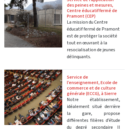
des peines et mesures,
Centre éducatif fermé de
Pramont (CEP)
La mission du Centre
éducatif fermé de Pramont
est de protéger la société
tout en œuvrant à la
resocialisation de jeunes
délinquants.
Service de
l’enseignement, Ecole de
commerce et de culture
générale (ECCG), à Sierre
Notre établissement,
idéalement situé derrière
la gare, propose
différentes filières d’étude
du degré secondaire II