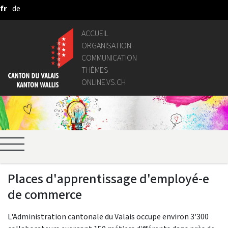
fr
de
Saut au contenu principal
ACCUEIL
ORGANISATION
COMMUNICATION
THÈMES
ONLINE.VS.CH
Places d'apprentissage d'employé-e
de commerce
L'Administration cantonale du Valais occupe environ 3'300