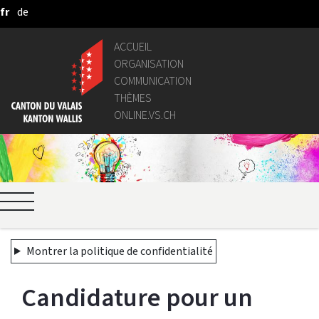
fr
de
Saut au contenu principal
ACCUEIL
ORGANISATION
COMMUNICATION
THÈMES
ONLINE.VS.CH
Montrer la politique de confidentialité
Candidature pour un 