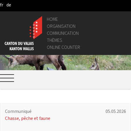
fr
de
Skip to Main Content
HOME
ORGANISATION
COMMUNICATION
THÈMES
ONLINE COUNTER
Communiqué
05.05.2026
Chasse, pêche et faune