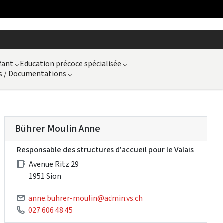
fant
⌵
Education précoce spécialisée
⌵
s / Documentations
⌵
Bührer Moulin Anne
Responsable des structures d'accueil pour le Valais
Avenue Ritz 29
1951 Sion
anne.buhrer-moulin@admin.vs.ch
027 606 48 45