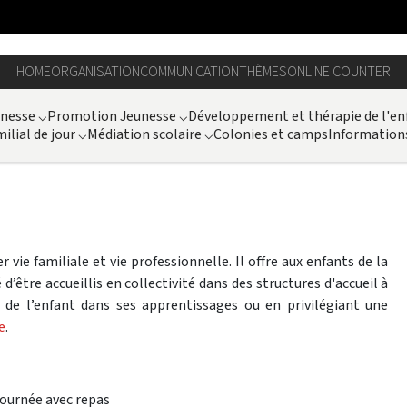
HOME
ORGANISATION
COMMUNICATION
THÈMES
ONLINE COUNTER
unesse
⌵
Promotion Jeunesse
⌵
Développement et thérapie de l'en
ilial de jour
⌵
Médiation scolaire
⌵
Colonies et camps
Information
 vie familiale et vie professionnelle. Il offre aux enfants de la
é d’être accueillis en collectivité dans des structures d'accueil à
 de l’enfant dans ses apprentissages ou en privilégiant une
e
.
 journée avec repas