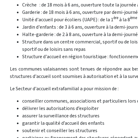
Crèche : de 18 mois à 6 ans, ouverture toute la journée
Garderie : de 18 mois à 6 ans, ouverture par demi-journ
ère
ème
Unité d'accueil pour écoliers (UAPE) : de la 1
à la 8
Jardin d'enfants : de 3 à 6 ans, ouverture à la demi-jour
Halte-garderie : de 2 à 8 ans, ouverture à la demi-journ
Structure dans un centre commercial, sportif ou de loisi
sportif ou de loisirs sans repas
Structure d'accueil en région touristique : fonctionnem
Les communes valaisannes sont tenues de répondre aux be
structures d'accueil sont soumises à autorisation et à la surv
Le Secteur d'accueil extrafamilial a pour mission de :
conseiller communes, associations et particuliers lors d
délivrer les autorisations d’exploiter
assurer la surveillance des structures
garantir la qualité d’accueil des enfants
soutenir et conseiller les structures
participer au financement des structures répondant au