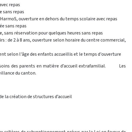
 avec repas
ée sans repas
HarmoS, ouverture en dehors du temps scolaire avec repas
née sans repas
ée, sans réservation pour quelques heures sans repas
rs : de 2 à 8 ans, ouverture selon horaire du centre commercial,
ent selon l'âge des enfants accueillis et le temps d'ouverture
soins des parents en matière d’accueil extrafamilial. Les
eillance du canton.
e la création de structures d’accueil
x critères de subventionnement prévus par la Loi en faveur de